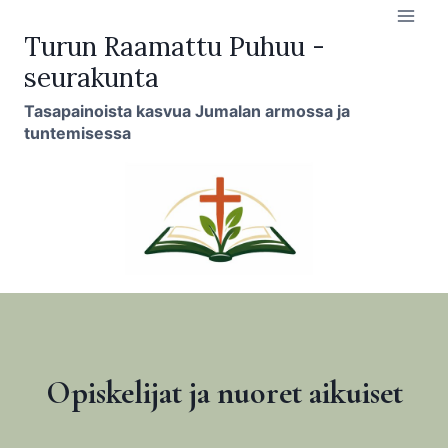
Siirry
sisältöön
Turun Raamattu Puhuu -
seurakunta
Tasapainoista kasvua Jumalan armossa ja
tuntemisessa
Opiskelijat ja nuoret aikuiset